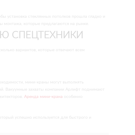
тобы установка стеклянных потолков прошла гладко и
бы монтажа, которые предлагаются на рынке.
Ю СПЕЦТЕХНИКИ
олько вариантов, которые отвечают всем
оходимости, мини-краны могут выполнять
ытий. Вакуумные захваты компании Арлифт поднимают
рхитекторов.
А
ренда мини-крана
особенно
оторый успешно используется для быстрого и