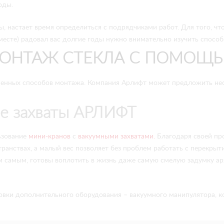
оды.
ы, настает время определиться с подрядчиками работ. Для того, ч
месте) радовал вас долгие годы нужно внимательно изучить спосо
ОНТАЖ СТЕКЛА С ПОМОЩЬ
енных способов монтажа. Компания Арлифт может предложить неск
е захваты АРЛИФТ
ьзование
мини-кранов
с
вакуумными захватами.
Благодаря своей пр
транствах, а малый вес позволяет без проблем работать с перекр
тем самым, готовы воплотить в жизнь даже самую смелую задумку а
вки дополнительного оборудования – вакуумного манипулятора, к