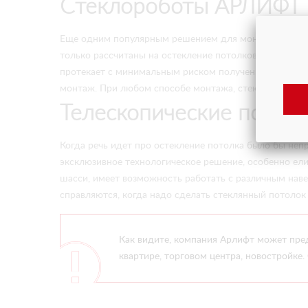
Cтеклороботы АРЛИФТ
Еще одним популярным решением для монтажа стекл
только рассчитаны на остекление потолков, но и на 
протекает с минимальным риском получения травмы н
монтаж. При любом способе монтажа, стеклороботы уж
Телескопические подъ
Когда речь идет про остекление потолка было бы не
эксклюзивное технологическое решение, особенно ел
шасси, имеет возможность работать с различным нав
справляются, когда надо сделать стеклянный потолок
Как видите, компания Арлифт может пред
квартире, торговом центра, новостройке