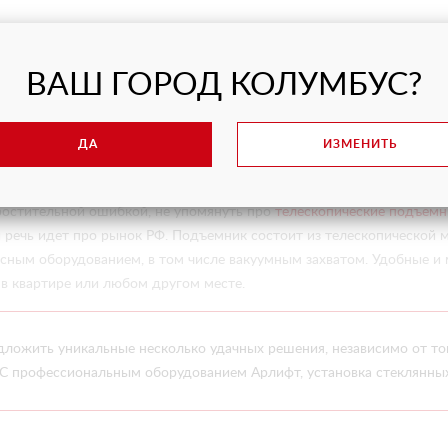
а можно назвать являются
стеклороботы.
Это универсальные помощ
ВАШ ГОРОД КОЛУМБУС?
перевозку стекол до 1000 кг. Благодаря встроенным сигнальным св
а объекте. Благодаря тому, что монтажное место вращается на 36
е давно доказали свою эффективность, и теперь установка стекля
ДА
ИЗМЕНИТЬ
емники WIENOLD
простительной ошибкой, не упомянуть про
телескопические подъемн
и речь идет про рынок РФ. Подъемник состоит из телескопической
есным оборудованием, в том числе вакуумным захватом. Удобные и
 в квартире или любом другом месте.
ложить уникальные несколько удачных решения, независимо от того
. С профессиональным оборудованием Арлифт, установка стеклянны