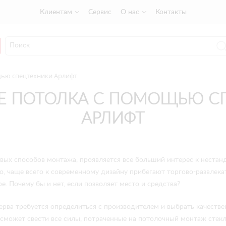
Клиентам
Сервис
О нас
Контакты
щью спецтехники Арлифт
Е ПОТОЛКА С ПОМОЩЬЮ С
АРЛИФТ
овых способов монтажа, проявляется все больший интерес к нест
о, чаще всего к современному дизайну прибегают торгово-развлека
. Почему бы и нет, если позволяет место и средства?
сперва требуется определиться с производителем и выбрать качест
сможет свести все силы, потраченные на потолочный монтаж стекла