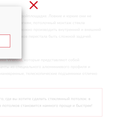
ники на стройплощадке. Ловкие и юркие они не
етодиодным огням, потолочный монтаж стекла
0 градусов, можно производить внутренний и внешний
нных потолков перестала быть сложной задачей.
ики Wienold,
которые представляют собой
 мачты из специального алюминиевого профиля и
 маневренные, телескопические подъемники отлично
, где вы хотите сделать стеклянный потолок: в
х потолков становится намного проще и быстрее!