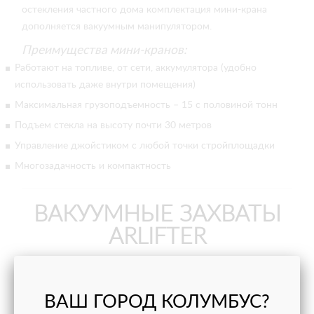
остекления частного дома комплектация мини-крана
дополняется вакуумным манипулятором.
Преимущества мини-кранов:
Работают на топливе, от сети, аккумулятора (удобно
использовать даже внутри помещения)
Максимальная грузоподъемность – 15 с половиной тонн
Подъем стекла на высоту почти 30 метров
Управление джойстиком с любой точки стройплощадки
Многозадачность и компактность
ВАКУУМНЫЕ ЗАХВАТЫ
ARLIFTER
ВАШ ГОРОД КОЛУМБУС?