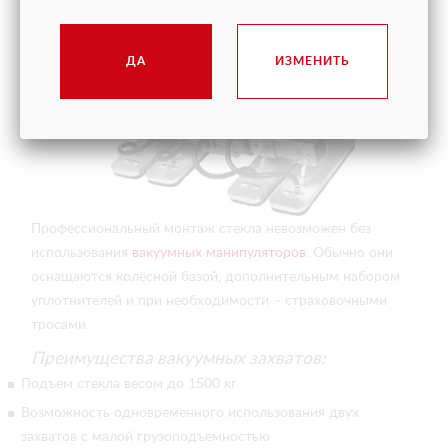
ДА
ИЗМЕНИТЬ
Профессиональный монтаж стекла невозможен без
использования
вакуумных манипуляторов
. Обычно они
оснащаются колёсной базой, дополнительным набором
уплотнителей и при необходимости – страховочными
тросами.
Преимущества вакуумных захватов:
Подъем стекла весом до 1500 кг
Возможность одновременного использования двух
захватов с малой грузоподъемностью