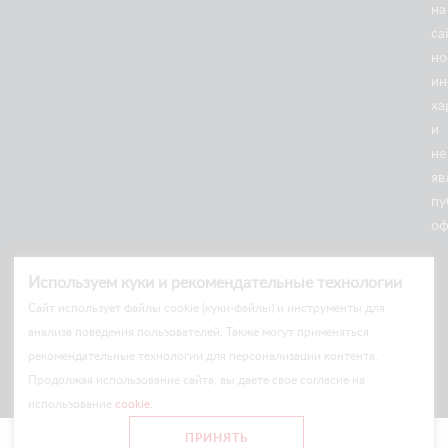
на
са
но
ин
18/05
ха
2026
Ножничные подъемники
и
не
ДРИФТ В КАЗАНИ: НОЖНИЧНЫЕ ПОДЪЁМНИКИ
ARLIFT НА ГОНОЧНОЙ ТРАССЕ
яв
пу
оф
Используем куки и рекомендательные технологии
Cайт использует файлы cookie (куки-файлы) и инструменты для
анализа поведения пользователей. Также могут применяться
рекомендательные технологии для персонализации контента.
Продолжая использование сайта, вы даете свое согласие на
использование
cookie
.
ПРИНЯТЬ