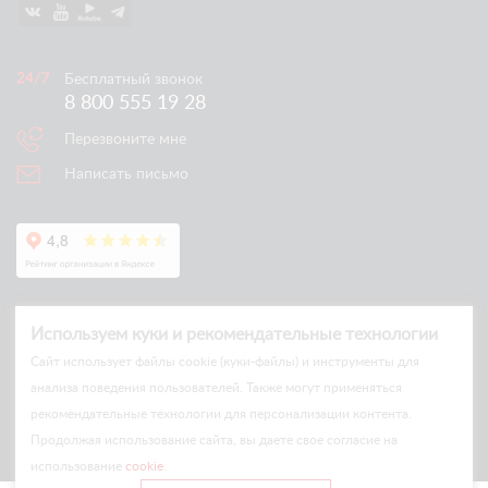
Бесплатный звонок
8 800 555 19 28
Перезвоните мне
Написать письмо
Используем куки и рекомендательные технологии
Cайт использует файлы cookie (куки-файлы) и инструменты для
анализа поведения пользователей. Также могут применяться
рекомендательные технологии для персонализации контента.
© Arlift 2026
Продолжая использование сайта, вы даете свое согласие на
All rights reserved
использование
cookie
.