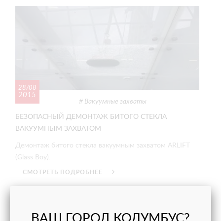
28/08
2015
Вакуумные захваты
БЕЗОПАСНЫЙ ДЕМОНТАЖ БИТОГО СТЕКЛА
ВАКУУМНЫМ ЗАХВАТОМ
Демонтаж битого стекла вакуумным захватом ARLIFT
(Glass Boy).
СМОТРЕТЬ ПОДРОБНЕЕ
ВАШ ГОРОД КОЛУМБУС?