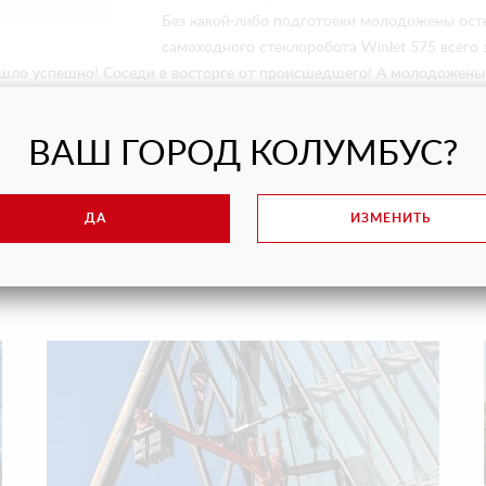
Без какой-либо подготовки молодожены ос
самоходного стеклоробота Winlet 575 всего 
шло успешно! Соседи в восторге от происшедшего! А молодожены в
ВАШ ГОРОД КОЛУМБУС?
ДА
ИЗМЕНИТЬ
Последние проекты