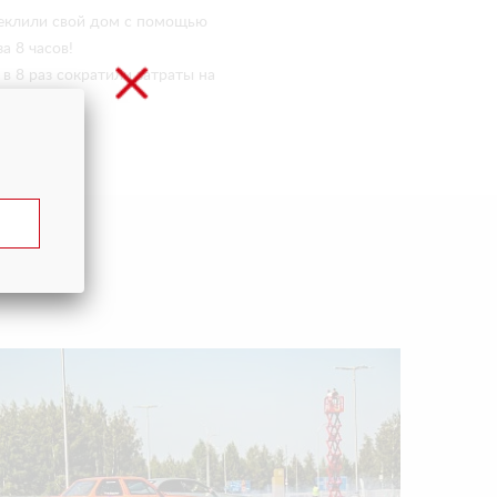
теклили свой дом с помощью
за 8 часов!
 8 раз сократили затраты на