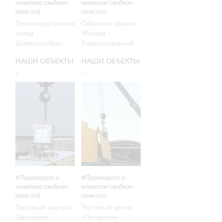
монтаж сэндвич-
монтаж сэндвич-
панелей
панелей
Производственный
Офисные здания -
склад -
Москва -
Шлиссельбург -
Горизонтальный
Горизонтальный
монтаж стеновых
НАШИ ОБЪЕКТЫ
НАШИ ОБЪЕКТЫ
монтаж стеновых
сэндвич-панелей
-
-
сэндвич-панелей
- Clad Boy 2
- Clad Boy 3
ВЕРТИКАЛЬНЫЙ
ВЕРТИКАЛЬНЫЙ
МОНТАЖ
МОНТАЖ
СТЕНОВЫХ
СТЕНОВЫХ
СЭНДВИЧ-
СЭНДВИЧ-
ПАНЕЛЕЙ ДО 12
ПАНЕЛЕЙ
М
Переворот и
Переворот и
монтаж сэндвич-
монтаж сэндвич-
панелей
панелей
Торговый центр в
Торговый центр
Одинцово -
«Патэрсон» -