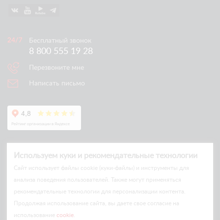
Бесплатный звонок
8 800 555 19 28
Перезвоните мне
Написать письмо
Используем куки и рекомендательные технологии
Cайт использует файлы cookie (куки-файлы) и инструменты для
анализа поведения пользователей. Также могут применяться
рекомендательные технологии для персонализации контента.
© Arlift 2026
Продолжая использование сайта, вы даете свое согласие на
All rights reserved
использование
cookie
.