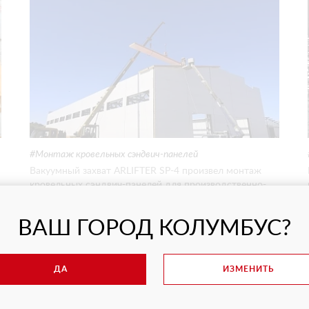
Монтаж кровельных сэндвич-панелей
Вакуумный захват ARLIFTER SP-4 произвел монтаж
кровельных сэндвич-панелей для производственно-
складских помещений компании DoorHan.
ВАШ ГОРОД КОЛУМБУС?
ДА
ИЗМЕНИТЬ