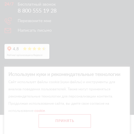
Бесплатный звонок
8 800 555 19 28
Перезвоните мне
Написать письмо
Используем куки и рекомендательные технологии
Cайт использует файлы cookie (куки-файлы) и инструменты для
анализа поведения пользователей. Также могут применяться
рекомендательные технологии для персонализации контента.
© Arlift 2026
Продолжая использование сайта, вы даете свое согласие на
All rights reserved
использование
cookie
.
Все цены и условия на сайте носят информационный характер
ПРИНЯТЬ
и не являются публичной офертой.
Главная
Каталог
Сравнение
Войти