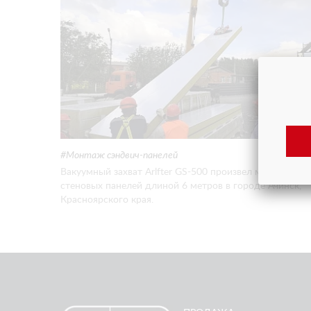
ТЕХНИКИ АРЛИФТ
Монтаж сэндвич-панелей
Вакуумный захват Arlfter GS-500 произвел монтаж
стеновых панелей длиной 6 метров в городе Ачинск,
Красноярского края.