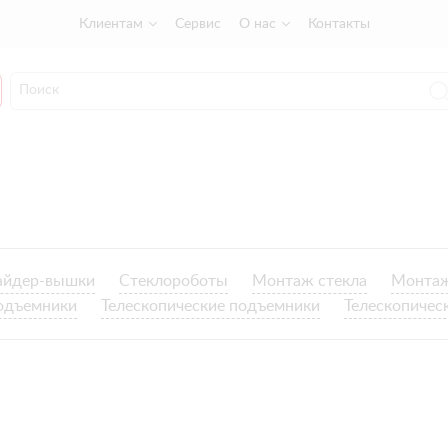
Клиентам
Сервис
О нас
Контакты
айдер-вышки
Стеклороботы
Монтаж стекла
Монтаж
одъемники
Телескопические подъемники
Телескопичес