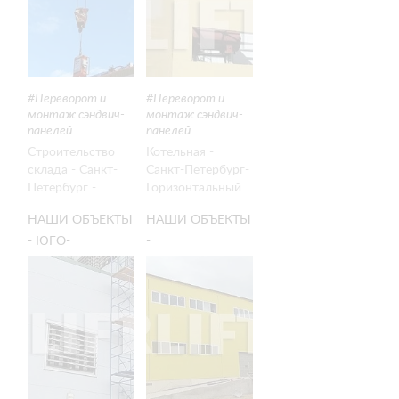
СТЕНОВЫХ
ПАНЕЛЕЙ
СЭНДВИЧ-
ПАНЕЛЕЙ
Переворот и
Переворот и
монтаж сэндвич-
монтаж сэндвич-
панелей
панелей
Строительство
Котельная -
склада - Санкт-
Санкт-Петербург-
Петербург -
Горизонтальный
Горизонтальный
монтаж стеновых
НАШИ ОБЪЕКТЫ
НАШИ ОБЪЕКТЫ
монтаж стеновых
сэндвич-панелей
- ЮГО-
-
сэндвич-панелей
- Clad Boy 2
- Cladboy 4
ЗАПАДНЫЕ
ЛОГИСТИЧЕСКИЙ
ОЧИСТНЫЕ
ЦЕНТР -
СООРУЖЕНИЯ -
ГОРИЗОНТАЛЬНЫЙ
ГОРИЗОНТАЛЬНЫЙ
МОНТАЖ
МОНТАЖ
СТЕНОВЫХ
СТЕНОВЫХ
СЭНДВИЧ-
СЭНДВИЧ-
ПАНЕЛЕЙ