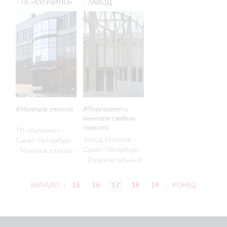
- ТК «КУПЧИНО»
- ЗАВОД
- МОНТАЖ
HYUNDAI -
СТЕКЛА
ГОРИЗОНТАЛЬНЫЙ
МОНТАЖ
СТЕНОВЫХ
СЭНДВИЧ-
ПАНЕЛЕЙ
Монтаж стекла
Переворот и
монтаж сэндвич-
панелей
ТК «Купчино» -
Завод Hyundai -
Санкт-Петербург
Санкт-Петербург
- Монтаж стекла -
- Горизонтальный
Glass Boy 500
монтаж стеновых
сэндвич-панелей
НАЧАЛО
|
15
16
17
18
19
|
КОНЕЦ
- Clad Boy 3