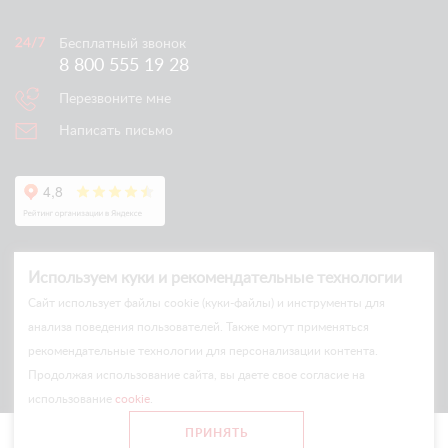
Бесплатный звонок
8 800 555 19 28
Перезвоните мне
Написать письмо
Используем куки и рекомендательные технологии
Cайт использует файлы cookie (куки-файлы) и инструменты для
анализа поведения пользователей. Также могут применяться
рекомендательные технологии для персонализации контента.
© Arlift 2026
Продолжая использование сайта, вы даете свое согласие на
All rights reserved
использование
cookie
.
Все цены и условия на сайте носят информационный характер
ПРИНЯТЬ
и не являются публичной офертой.