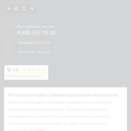
Бесплатный звонок
8 800 555 19 28
Перезвоните мне
Написать письмо
Используем куки и рекомендательные технологии
Cайт использует файлы cookie (куки-файлы) и инструменты для
анализа поведения пользователей. Также могут применяться
рекомендательные технологии для персонализации контента.
© Arlift 2026
Продолжая использование сайта, вы даете свое согласие на
All rights reserved
использование
cookie
.