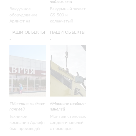
подъемники
Вакуумное
Вакуумный захват
оборудование
GS-500 и
Арлифт на
коленчатый
траверсе помогло
подъемник LGMG
НАШИ ОБЪЕКТЫ
НАШИ ОБЪЕКТЫ
с монтажом
AR16J помогли
стеклопакетов
при монтаже
-
-
весом более 1300
макета для «РМК-
ГОРИЗОНТАЛЬНЫЙ
СТРОИТЕЛЬСТВО
кг в Челябинске.
Арены» на Урале.
МОНТАЖ
ГИПЕРМАРКЕТА
СТЕНОВЫХ
ЛЕНТА
СЭНДВИЧ-
ПАНЕЛЕЙ В
ЧЕЛЯБИНСКЕ
Монтаж сэндвич-
Монтаж сэндвич-
панелей
панелей
Техникой
Монтаж стеновых
компании Арлифт
сэндвич-панелей
был произведён
с помощью
монтаж стеновых
вакуумных