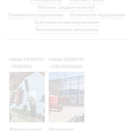
Стеклороботы
Монтаж стекла
Монтаж сэндвич-панелей
Ножничные подъемники
Коленчатые подъемники
Телескопические подъемники
Телескопические погрузчики
НАШИ ОБЪЕКТЫ
НАШИ ОБЪЕКТЫ
- ТРАВЕРСА
- СПЕЦТЕХНИКА
АРЛИФТ ДЛЯ
АРЛИФТ НА
МОНТАЖА
РАБОТАХ В
КРУПНОГАБАРИТНЫХ
ЧЕЛЯБИНСКЕ
СТЕКОЛ
Монтаж стекла
Коленчатые