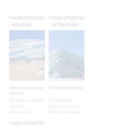
НАШИ ОБЪЕКТЫ
НАШИ ОБЪЕКТЫ
- МОНТАЖ
- ОСТЕКЛЕНИЕ
СЭНДВИЧ-
ДВОРЦА
ПАНЕЛЕЙ В
ЗИМНЕГО
СОЧИ ПРИ
СПОРТА
СТРОИТЕЛЬСТВЕ
АЙСБЕРГ
ЛЕДОВОЙ
АРЕНЫ «ШАЙБА»
Монтаж сэндвич-
Монтаж стекла
панелей
Техника компании
Остекление
Арлифт
дворца зимнего
выполнила
спорта "Айсберг"
монтаж сэндвич-
НАШИ ОБЪЕКТЫ
панелей в рамках
строительства
-