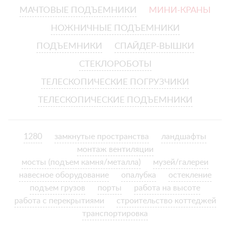
МАЧТОВЫЕ ПОДЪЕМНИКИ
МИНИ-КРАНЫ
НОЖНИЧНЫЕ ПОДЪЕМНИКИ
ПОДЪЕМНИКИ
СПАЙДЕР-ВЫШКИ
СТЕКЛОРОБОТЫ
ТЕЛЕСКОПИЧЕСКИЕ ПОГРУЗЧИКИ
ТЕЛЕСКОПИЧЕСКИЕ ПОДЪЕМНИКИ
1280
замкнутые пространства
ландшафты
монтаж вентиляции
мосты (подъем камня/металла)
музей/галереи
навесное оборудование
опалубка
остекление
подъем грузов
порты
работа на высоте
работа с перекрытиями
строительство коттеджей
транспортировка