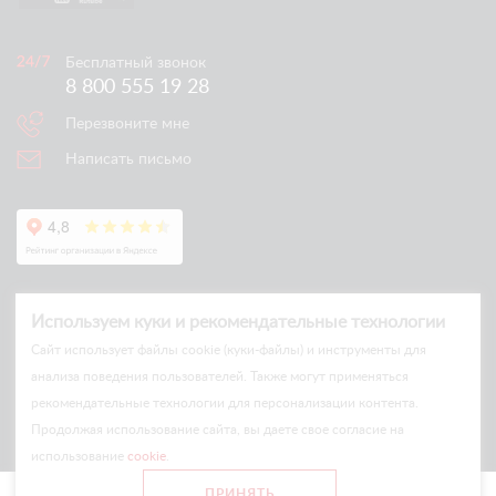
Бесплатный звонок
8 800 555 19 28
Перезвоните мне
Написать письмо
Используем куки и рекомендательные технологии
Cайт использует файлы cookie (куки-файлы) и инструменты для
анализа поведения пользователей. Также могут применяться
рекомендательные технологии для персонализации контента.
© Arlift 2026
Продолжая использование сайта, вы даете свое согласие на
All rights reserved
использование
cookie
.
Все цены и условия на сайте носят информационный характер
ПРИНЯТЬ