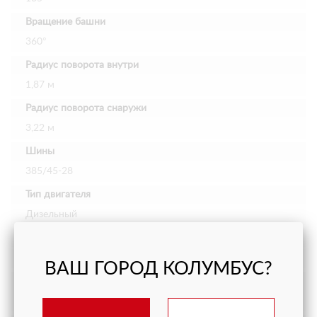
Вращение башни
360°
Радиус поворота внутри
1,87 м
Радиус поворота снаружи
3,22 м
Шины
385/45-28
Тип двигателя
Дизельный
Объем гидравлического бака
165 л
ВАШ ГОРОД КОЛУМБУС?
Объем топливного бака
135 л