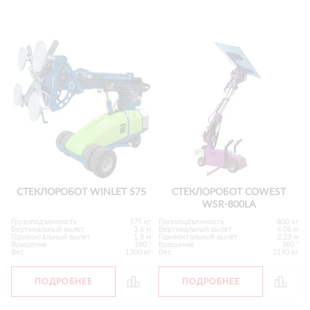
СТЕКЛОРОБОТ WINLET 575
СТЕКЛОРОБОТ COWEST
WSR-800LA
Грузоподъемность
575 кг
Грузоподъемность
800 кг
Вертикальный вылет
3.6 м
Вертикальный вылет
4.06 м
Горизонтальный вылет
1.8 м
Горизонтальный вылет
2.23 м
Вращение
180 °
Вращение
360 °
Вес
1300 кг
Вес
2190 кг
ПОДРОБНЕЕ
ПОДРОБНЕЕ