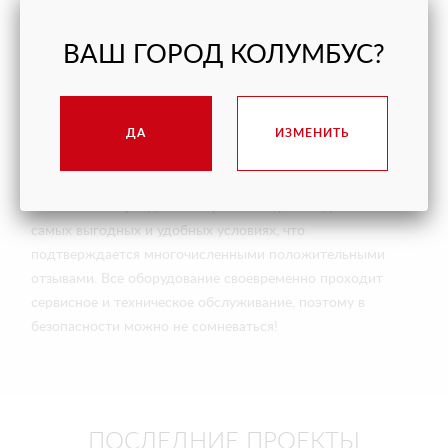
ускорить весь процесс.
ВАШ ГОРОД КОЛУМБУС?
Выгодная аренда манипулятора с
присоской в Москве
ДА
ИЗМЕНИТЬ
Компания ARLIFT уже не первый год занимается сдачей в
аренду, сервисным обслуживанием, а также продажей
манипуляторов и прочих технических машин и
механизмов. Аренда стеклороботов производится на
самых выгодных и удобных условиях, что
подтверждается многочисленными положительными
отзывами. Все оборудование своевременно проходит
сервисное и техническое обслуживание, поэтому в
безопасности можно не сомневаться!
ПОСЛЕДНИЕ ПРОЕКТЫ