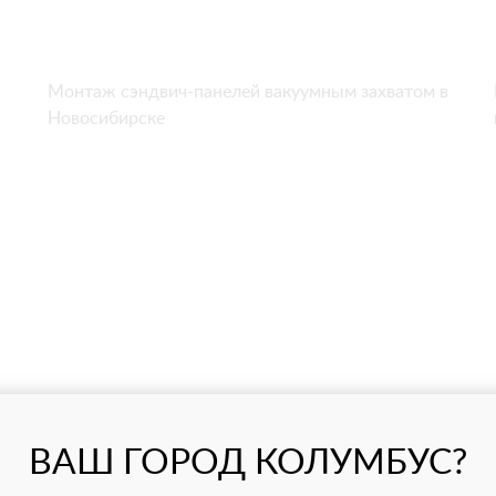
Монтаж сэндвич-панелей вакуумным захватом в
Новосибирске
ВАШ ГОРОД КОЛУМБУС?
Демонтаж экрана мини-краном Jekko SPX-527