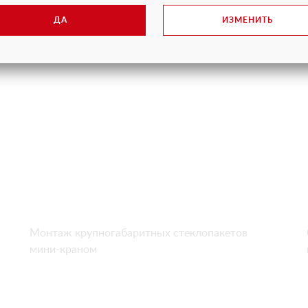
на Крестовском острове в Санкт-Петербурге
ДА
ИЗМЕНИТЬ
Монтаж крупногабаритных стеклопакетов
мини-краном