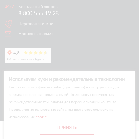
Бесплатный звонок
8 800 555 19 28
Перезвоните мне
Написать письмо
Используем куки и рекомендательные технологии
Cайт использует файлы cookie (куки-файлы) и инструменты для
анализа поведения пользователей. Также могут применяться
рекомендательные технологии для персонализации контента.
© Arlift 2026
Продолжая использование сайта, вы даете свое согласие на
All rights reserved
использование
cookie
.
Все цены и условия на сайте носят информационный характер
ПРИНЯТЬ
и не являются публичной офертой.