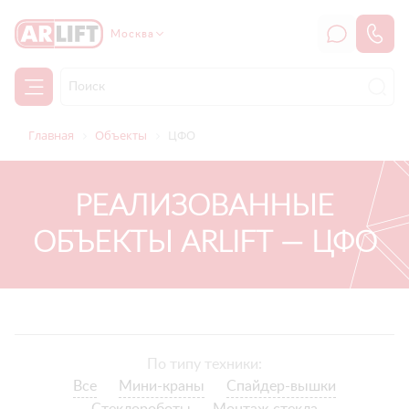
Москва
Главная
Объекты
ЦФО
РЕАЛИЗОВАННЫЕ
ОБЪЕКТЫ ARLIFT — ЦФО
По типу техники:
Все
Мини-краны
Спайдер-вышки