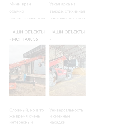
Мини-кран
Узкая арка на
обычно
въезде, стихийная
предназначен для
парковка местных
подъема и
жителей, сеть
НАШИ ОБЪЕКТЫ
НАШИ ОБЪЕКТЫ
опускания грузов.
проводов и
- МОНТАЖ 36
-
Но на этом
тетрис балконных
СТЕКЛОПАКЕТОВ
ТЕЛЕХЕНДЛЕРЫ
объекте наша
козырьков по
С ПОМОЩЬЮ
АРЛИФТ ДЛЯ
техника
фасаду —
МИНИ-КРАНА
СЕЛЬСКОХОЗЯЙСТВЕННЫХ
справилась с
работали в
SPX1275 И
РАБОТ
нестандартными
плотной
ВАКУУМНЫХ
задачами.
городской
ЗАХВАТОВ
застройке
ARLIFTER GS-850.
Сложный, но в то
Универсальность
же время очень
и сменные
интересный
насадки
монтаж 36
телехендлеров
стеклопакетов на
позволяет их