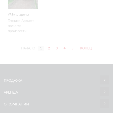
Мини-краны
Техника Арлифт
помогла
произвести
монтаж
стеклопакетов на
ограниченном
НАЧАЛО
1
2
3
4
5
|
КОНЕЦ
пространстве
Московского
государственного
зоологического
парка.
ПРОДАЖА
АРЕНДА
О КОМПАНИИ