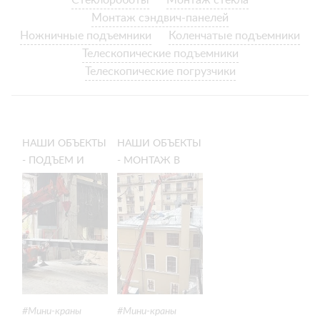
Стеклороботы
Монтаж стекла
Монтаж сэндвич-панелей
Ножничные подъемники
Коленчатые подъемники
Телескопические подъемники
Телескопические погрузчики
НАШИ ОБЪЕКТЫ
НАШИ ОБЪЕКТЫ
- ПОДЪЕМ И
- МОНТАЖ В
ПЕРЕМЕЩЕНИЕ
ТЕСНОМ ДВОРЕ:
ГРУЗОВ МИНИ-
ПРОБРАЛИСЬ
КРАНОМ:
ЧЕРЕЗ УЗКУЮ
МОНТАЖ НА
АРКУ И
ОБЪЕКТЕ В
СДЕЛАЛИ
МОСКВЕ
РАБОТУ
Мини-краны
Мини-краны