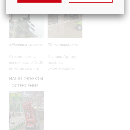
ТЕХНИКИ
СТЕКЛОРОБОТА
АРЛИФТ
Монтаж стекла
Стеклороботы
Стеклопакеты
Техника Арлифт
весом около 1800
помогла
кг установили в
смонтировать
одном из
стеклопакеты в
НАШИ ОБЪЕКТЫ
строящихся
современном
отелей Москвы с
коттедже в
- ОСТЕКЛЕНИЕ
помощью
Московской
ВОЛЬЕРОВ В
четырех
области.
МОСКОВСКОМ
вакуумных
ЗООПАРКЕ
захватов Арлифт.