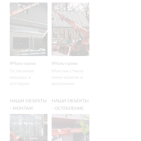
ВЕРАНДЫ В
ЯРМАРОЧНЫХ
КОТТЕДЖЕ
ДОМИКОВ, Г.
МОСКВА
Мини-краны
Мини-краны
Остекление
Монтаж стекла
веранды в
мини-краном и
коттедже
вакуумным
захватом
НАШИ ОБЪЕКТЫ
НАШИ ОБЪЕКТЫ
- МОНТАЖ
- ОСТЕКЛЕНИЕ
МЕТАЛЛОКОНСТРУКЦИЙ
КОТТЕДЖА
ПРИ
СТРОИТЕЛЬСТВЕ
ТЦ