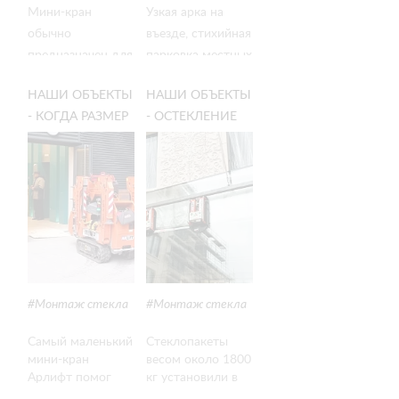
Мини-кран
Узкая арка на
обычно
въезде, стихийная
предназначен для
парковка местных
подъема и
жителей, сеть
НАШИ ОБЪЕКТЫ
НАШИ ОБЪЕКТЫ
опускания грузов.
проводов и
- КОГДА РАЗМЕР
- ОСТЕКЛЕНИЕ
Но на этом
тетрис балконных
ИМЕЕТ
НОВОГО ОТЕЛЯ
объекте наша
козырьков по
ЗНАЧЕНИЕ!
С ПОМОЩЬЮ
техника
фасаду —
ТЕХНИКИ
справилась с
работали в
АРЛИФТ
нестандартными
плотной
задачами.
городской
застройке
Монтаж стекла
Монтаж стекла
Самый маленький
Стеклопакеты
мини-кран
весом около 1800
Арлифт помог
кг установили в
смонтировать
одном из