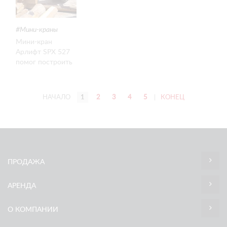
Мини-краны
Мини-кран
Арлифт SPX 527
помог построить
частный
деревянный дом
в Одинцовском
НАЧАЛО
1
2
3
4
5
|
КОНЕЦ
районе города
Москва.
ПРОДАЖА
АРЕНДА
О КОМПАНИИ