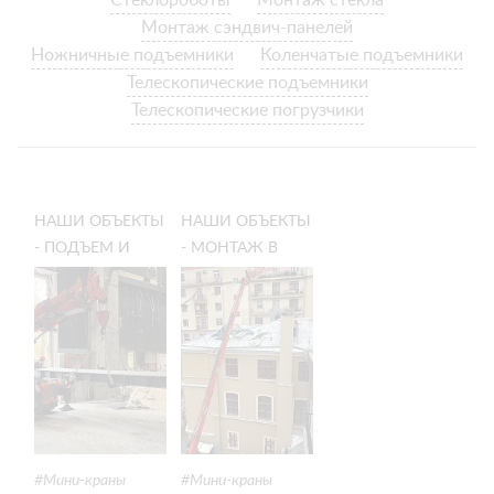
Стеклороботы
Монтаж стекла
Монтаж сэндвич-панелей
Ножничные подъемники
Коленчатые подъемники
Телескопические подъемники
Телескопические погрузчики
НАШИ ОБЪЕКТЫ
НАШИ ОБЪЕКТЫ
- ПОДЪЕМ И
- МОНТАЖ В
ПЕРЕМЕЩЕНИЕ
ТЕСНОМ ДВОРЕ:
ГРУЗОВ МИНИ-
ПРОБРАЛИСЬ
КРАНОМ:
ЧЕРЕЗ УЗКУЮ
МОНТАЖ НА
АРКУ И
ОБЪЕКТЕ В
СДЕЛАЛИ
МОСКВЕ
РАБОТУ
Мини-краны
Мини-краны