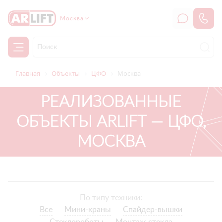
Москва
Главная
Объекты
ЦФО
Москва
РЕАЛИЗОВАННЫЕ
ОБЪЕКТЫ ARLIFT — ЦФО,
МОСКВА
По типу техники:
Все
Мини-краны
Спайдер-вышки