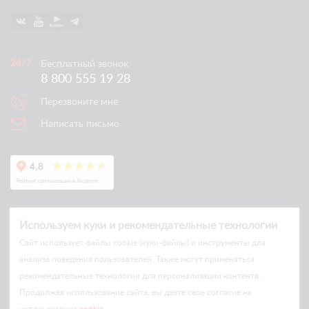
Бесплатный звонок
8 800 555 19 28
Перезвоните мне
Написать письмо
Используем куки и рекомендательные технологии
Cайт использует файлы cookie (куки-файлы) и инструменты для
анализа поведения пользователей. Также могут применяться
рекомендательные технологии для персонализации контента.
© Arlift 2026
Продолжая использование сайта, вы даете свое согласие на