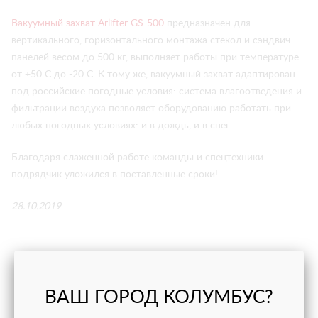
Вакуумный захват Arlifter GS-500
предназначен для
вертикального, горизонтального монтажа стекол и сэндвич-
панелей весом до 500 кг, выполняет работы при температуре
от +50 С до -20 С. К тому же, вакуумный захват адаптирован
под российские погодные условия: система влагоотведения и
фильтрации воздуха позволяет оборудованию работать при
любых погодных условиях: и в дождь, и в снег.
Благодаря слаженной работе команды и спецтехники
подрядчик уложился в поставленные сроки!
28.10.2019
НАШИ ПРОЕКТЫ
ВАШ ГОРОД КОЛУМБУС?