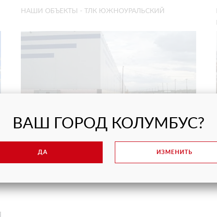
НАШИ ОБЪЕКТЫ - ТЛК ЮЖНОУРАЛЬСКИЙ
ВАШ ГОРОД КОЛУМБУС?
Монтаж сэндвич-панелей
ТЛК Южноуральский» - пос. Нагорном, г.
ДА
ИЗМЕНИТЬ
Южноуральск - Монтаж сэндвич-панелей