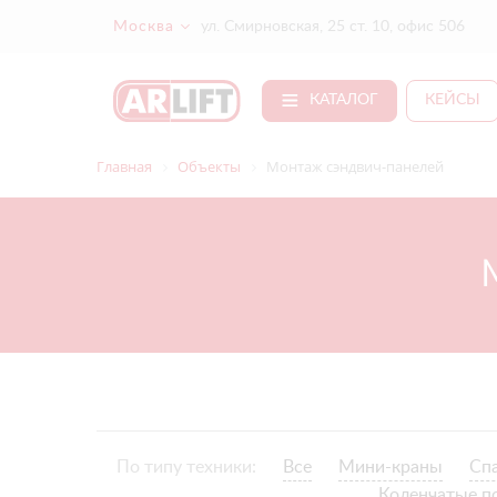
Москва
ул. Смирновская, 25 ст. 10, офис 506
КАТАЛОГ
КЕЙСЫ
Главная
Объекты
Монтаж сэндвич-панелей
По типу техники:
Все
Мини-краны
Сп
Коленчатые п