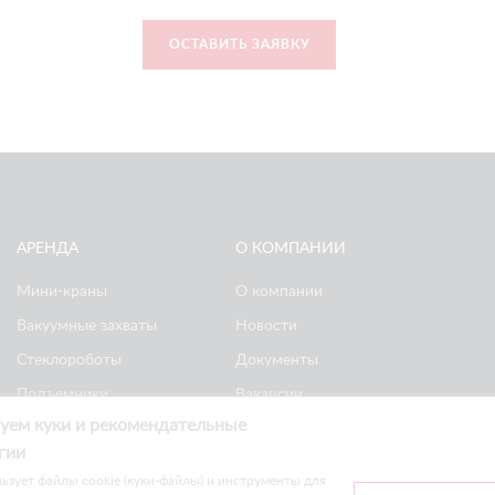
ОСТАВИТЬ ЗАЯВКУ
АРЕНДА
О КОМПАНИИ
Мини-краны
О компании
Вакуумные захваты
Новости
Стеклороботы
Документы
Подъемники
Вакансии
уем куки и рекомендательные
Ножничные
Реквизиты
гии
подъемники
Политика
ьзует файлы cookie (куки-файлы) и инструменты для
конфиденциальности