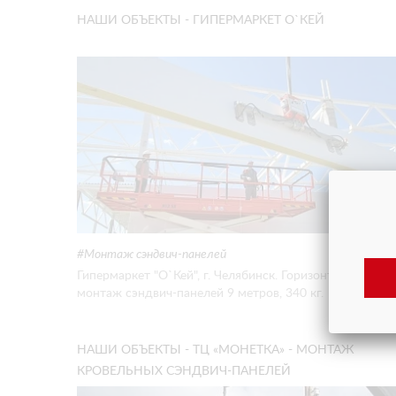
НАШИ ОБЪЕКТЫ - ГИПЕРМАРКЕТ О`КЕЙ
Монтаж сэндвич-панелей
Гипермаркет "О`Кей", г. Челябинск. Горизонтальный
монтаж сэндвич-панелей 9 метров, 340 кг.
НАШИ ОБЪЕКТЫ - ТЦ «МОНЕТКА» - МОНТАЖ
КРОВЕЛЬНЫХ СЭНДВИЧ-ПАНЕЛЕЙ