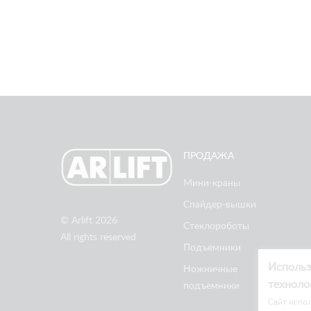
ПРОДАЖА
Мини-краны
Спайдер-вышки
© Arlift 2026
Стеклороботы
All rights reserved
Подъемники
Использ
Ножничные
техноло
подъемники
Cайт испол