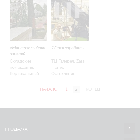
СТЕНОВЫХ
ВИТРИН
ПАНЕЛЕЙ
Монтаж сэндвич-
Стеклороботы
панелей
Складские
ТЦ Галерея. Zara
помещения.
Home.
Вертикальный
Остекление
монтаж стеновых
витрин -
панелей 7 метров
Новосибирск
НАЧАЛО
|
1
2
|
КОНЕЦ
ПРОДАЖА