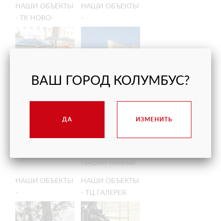
НАШИ ОБЪЕКТЫ
НАШИ ОБЪЕКТЫ
температуру.
Новосибирск
- ТК НОВО-
-
МОЛЛ.
ВЕРТИКАЛЬНЫЙ
НОВОСИБИРСК
МОНТАЖ
ПАНЕЛЕЙ
ВАШ ГОРОД КОЛУМБУС?
ДА
ИЗМЕНИТЬ
Монтаж стекла
Монтаж сэндвич-
панелей
ТК "Ново-Молл",
Монтаж 6-ти
г. Новосибирск
метровых
сэндвич-панелей
НАШИ ОБЪЕКТЫ
НАШИ ОБЪЕКТЫ
-
- ТЦ ГАЛЕРЕЯ.
ВЕРТИКАЛЬНЫЙ
ZARA HOME.
МОНТАЖ
ОСТЕКЛЕНИЕ