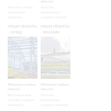
панелей
Монтаж стекла
Монтаж
вакуумных
кровельных
захватом
сэндвич-панели
ARLIFTER GS-350
11 метров
НАШИ ОБЪЕКТЫ
НАШИ ОБЪЕКТЫ
в городе
Новосибирск
- СКЛАД.
- МАГАЗИН
ВЕРТИКАЛЬНЫЙ
КОНДИТЕРСКИХ
МОНТАЖ
ИЗДЕЛИЙ.
СЭНДВИЧ-
МОНТАЖ
ПАНЕЛЕЙ
КРОВЛИ
Монтаж сэндвич-
Монтаж сэндвич-
панелей
панелей
Вертикальный
Монтаж
монтаж сэндвич-
кровельных
панелей в
сэндвич-панелей
минусовую
12 метров