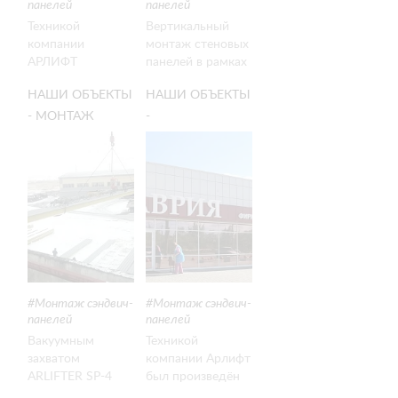
панелей
панелей
Техникой
Вертикальный
компании
монтаж стеновых
АРЛИФТ
панелей в рамках
вакуумным
проекта по
НАШИ ОБЪЕКТЫ
НАШИ ОБЪЕКТЫ
захватом
реконструкции
ARLIFTER SP-4
концерна «Камаз-
- МОНТАЖ
-
был проведён
Центр»
КРОВЕЛЬНЫХ
ГОРИЗОНТАЛЬНЫЙ
монтаж панелей в
вакуумным
СЭНДВИЧ-
МОНТАЖ
посёлке Жарем в
захватом
ПАНЕЛЕЙ В
СТЕНОВЫХ
Казахстане
ARLIFTER SP-4 в
СИБИРСКОМ
СЭНДВИЧ-
Ростове-на-Дону
ФЕДЕРАЛЬНОМ
ПАНЕЛЕЙ В
ОКРУГЕ
ЧЕЛЯБИНСКЕ
Монтаж сэндвич-
Монтаж сэндвич-
панелей
панелей
Вакуумным
Техникой
захватом
компании Арлифт
ARLIFTER SP-4
был произведён
был произведен
монтаж стеновых