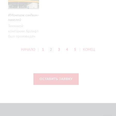
ДОНУ
Монтаж сэндвич-
панелей
Техникой
компании Арлифт
был произведён
монтаж стеновых
панелей для ТРЦ
НАЧАЛО
|
1
2
3
4
5
|
КОНЕЦ
«Парк» в Южном
федеральном
округе
ОСТАВИТЬ ЗАЯВКУ