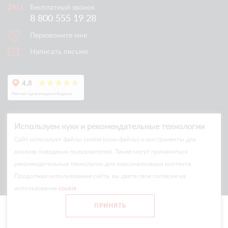
Бесплатный звонок
8 800 555 19 28
Перезвоните мне
Написать письмо
Используем куки и рекомендательные технологии
Cайт использует файлы cookie (куки-файлы) и инструменты для
анализа поведения пользователей. Также могут применяться
рекомендательные технологии для персонализации контента.
© Arlift 2026
Продолжая использование сайта, вы даете свое согласие на
All rights reserved
использование
cookie
.
Все цены и условия на сайте носят информационный характер
ПРИНЯТЬ
и не являются публичной офертой.
Главная
Каталог
Сравнение
Войти