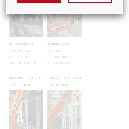
ТАБЛО
Мини-краны
Мини-краны
Витражное
Монтаж
остекление
рекламных
зданий. Мини-
электронных
кран Jekko 527 и
табло в Пулково -
вакуумная
Санкт-Петербург
НАШИ ОБЪЕКТЫ
НАШИ ОБЪЕКТЫ
присоска Glass
- МОНТАЖ
- МОНТАЖ
Boy 500 -
Сортавала
МЕТАЛЛОКОНСТРУКЦИЙ
ОГНЕУПОРНЫХ
НА ЛЕСОЗАВОДЕ
СТЕКОЛ