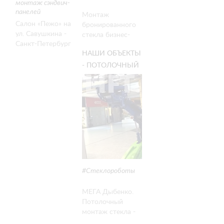
монтаж сэндвич-
панелей
Монтаж
Салон «Пежо» на
бронированного
ул. Савушкина -
стекла бизнес-
Санкт-Петербург
центра изнутри
НАШИ ОБЪЕКТЫ
- Вертикальный
помещения.
монтаж стеновых
Установка
- ПОТОЛОЧНЫЙ
сэндвич-панелей
стеклоробота
МОНТАЖ
- Clad Boy 2
через оконный
СТЕКЛА
проем. Winlet 575
Стеклороботы
МЕГА Дыбенко.
Потолочный
монтаж стекла -
Санкт-Петербург